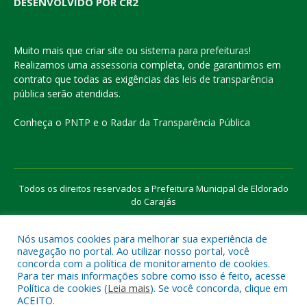
DESENVOLVIDO POR CR2
Muito mais que
criar site
ou
sistema para prefeituras
!
Realizamos uma
assessoria
completa, onde garantimos em
contrato que todas as exigências das
leis de transparência
pública
serão atendidas.
Conheça o
PNTP
e o
Radar da Transparência Pública
Todos os direitos reservados a Prefeitura Municipal de Eldorado
do Carajás
Nós usamos cookies para melhorar sua experiência de
Mapa do Site
Acessar Área Administrativa
navegação no portal. Ao utilizar nosso portal, você
Acessar o Webmail
concorda com a política de monitoramento de cookies.
Para ter mais informações sobre como isso é feito, acesse
Política de cookies (
Leia mais
). Se você concorda, clique em
ACEITO.