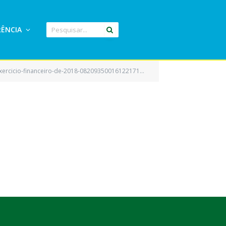
ÊNCIA
rcicio-financeiro-de-2018-0820935001612217156