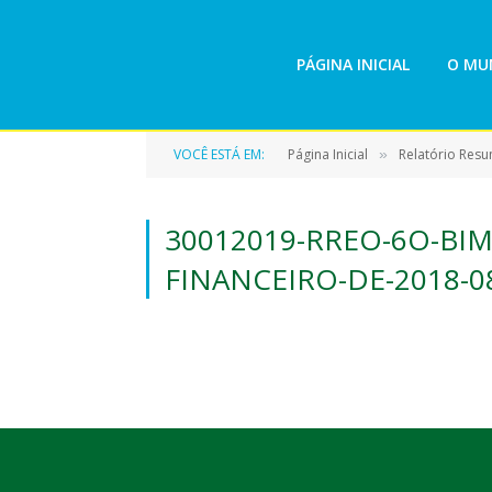
PÁGINA INICIAL
O MUN
VOCÊ ESTÁ EM:
Página Inicial
Relatório Res
»
30012019-RREO-6O-BIM
FINANCEIRO-DE-2018-0