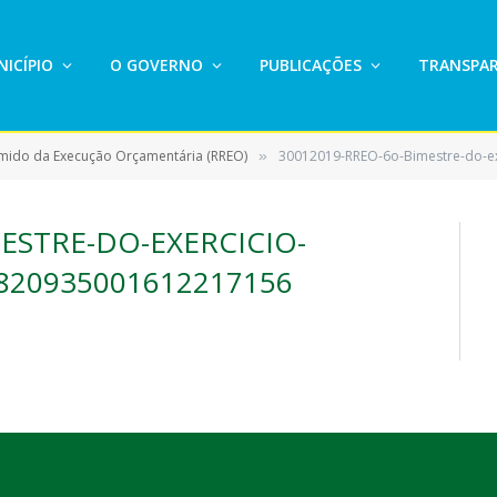
ICÍPIO
O GOVERNO
PUBLICAÇÕES
TRANSPAR
umido da Execução Orçamentária (RREO)
30012019-RREO-6o-Bimestre-do-exe
»
ESTRE-DO-EXERCICIO-
820935001612217156