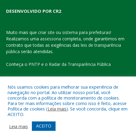
DESENVOLVIDO POR CR2
Muito mais que
criar site
ou
sistema para prefeituras
!
Realizamos uma
assessoria
completa, onde garantimos em
contrato que todas as exigências das
leis de transparência
pública
serão atendidas.
Conheça o
PNTP
e o
Radar da Transparência Pública
Nós usamos cookies para melhorar sua experiência de
navegação no portal. Ao utilizar nosso portal, você
Todos os direitos reservados a Prefeitura Municipal de Eldorado
concorda com a política de monitoramento de cookies.
do Carajás
Para ter mais informações sobre como isso é feito, acesse
Política de cookies (
Leia mais
). Se você concorda, clique em
ACEITO.
Mapa do Site
Acessar Área Administrativa
Acessar o Webmail
ACEITO
Leia mais