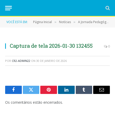
VOCÊ ESTÁ EM:
Página Inicial
Notícias
A Jornada Pedagógica 2026 reforça o compromisso com a qualidade da educação municipal
»
»
Captura de tela 2026-01-30 132455
0
POR
CR2-ADMIN22
ON
30 DE JANEIRO DE 2026
Facebook
Twitter
Pinterest
LinkedIn
Tumblr
E-
mail
Os comentários estão encerrados.