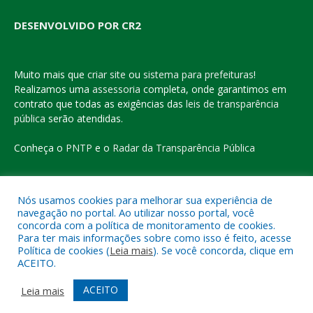
DESENVOLVIDO POR CR2
Muito mais que
criar site
ou
sistema para prefeituras
!
Realizamos uma
assessoria
completa, onde garantimos em
contrato que todas as exigências das
leis de transparência
pública
serão atendidas.
Conheça o
PNTP
e o
Radar da Transparência Pública
Nós usamos cookies para melhorar sua experiência de
navegação no portal. Ao utilizar nosso portal, você
Todos os direitos reservados a Prefeitura Municipal de Eldorado
concorda com a política de monitoramento de cookies.
do Carajás
Para ter mais informações sobre como isso é feito, acesse
Política de cookies (
Leia mais
). Se você concorda, clique em
ACEITO.
Mapa do Site
Acessar Área Administrativa
Acessar o Webmail
ACEITO
Leia mais