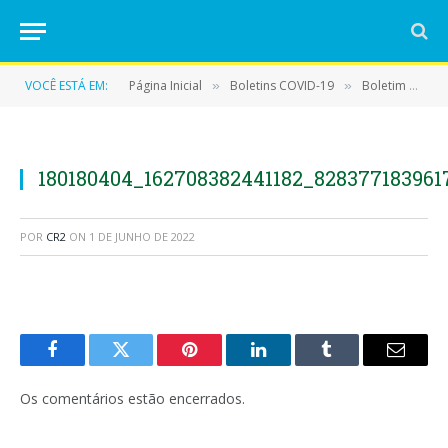
VOCÊ ESTÁ EM:
Página Inicial
Boletins COVID-19
Boletim COVID-19 (04/05/2021)
»
»
180180404_162708382441182_828377183961
POR
CR2
ON
1 DE JUNHO DE 2022
Facebook
Twitter
Pinterest
LinkedIn
Tumblr
E-
mail
Os comentários estão encerrados.