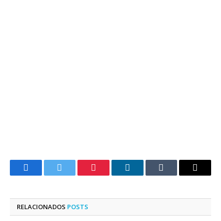
Facebook
Twitter
Pinterest
LinkedIn
Tumblr
E-
mail
RELACIONADOS
POSTS