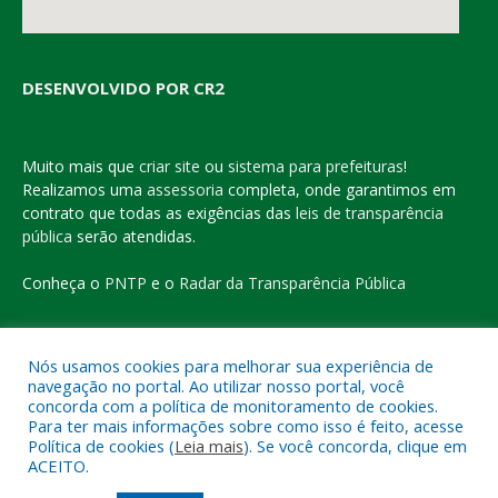
DESENVOLVIDO POR CR2
Muito mais que
criar site
ou
sistema para prefeituras
!
Realizamos uma
assessoria
completa, onde garantimos em
contrato que todas as exigências das
leis de transparência
pública
serão atendidas.
Conheça o
PNTP
e o
Radar da Transparência Pública
Nós usamos cookies para melhorar sua experiência de
navegação no portal. Ao utilizar nosso portal, você
Todos os direitos reservados a Prefeitura Municipal de Eldorado
concorda com a política de monitoramento de cookies.
do Carajás
Para ter mais informações sobre como isso é feito, acesse
Política de cookies (
Leia mais
). Se você concorda, clique em
ACEITO.
Mapa do Site
Acessar Área Administrativa
Acessar o Webmail