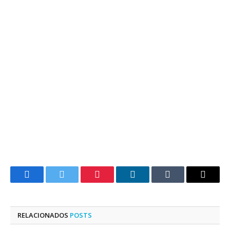
Facebook
Twitter
Pinterest
LinkedIn
Tumblr
E-
mail
RELACIONADOS
POSTS