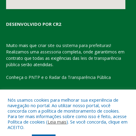
DESENVOLVIDO POR CR2
Muito mais que
criar site
ou
sistema para prefeituras
!
Realizamos uma
assessoria
completa, onde garantimos em
contrato que todas as exigências das
leis de transparência
pública
serão atendidas.
Conheça o
PNTP
e o
Radar da Transparência Pública
Nós usamos cookies para melhorar sua experiência de
navegação no portal. Ao utilizar nosso portal, você
Todos os direitos reservados a Prefeitura Municipal de Eldorado
concorda com a política de monitoramento de cookies.
do Carajás
Para ter mais informações sobre como isso é feito, acesse
Política de cookies (
Leia mais
). Se você concorda, clique em
ACEITO.
Mapa do Site
Acessar Área Administrativa
Acessar o Webmail