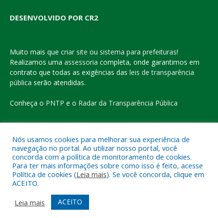
DESENVOLVIDO POR CR2
Muito mais que
criar site
ou
sistema para prefeituras
!
Realizamos uma
assessoria
completa, onde garantimos em
contrato que todas as exigências das
leis de transparência
pública
serão atendidas.
Conheça o
PNTP
e o
Radar da Transparência Pública
Nós usamos cookies para melhorar sua experiência de
navegação no portal. Ao utilizar nosso portal, você
Todos os direitos reservados a Prefeitura Municipal de Eldorado
concorda com a política de monitoramento de cookies.
do Carajás
Para ter mais informações sobre como isso é feito, acesse
Política de cookies (
Leia mais
). Se você concorda, clique em
ACEITO.
Mapa do Site
Acessar Área Administrativa
Acessar o Webmail
ACEITO
Leia mais