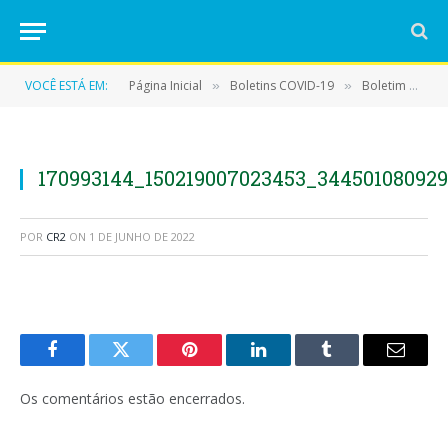
VOCÊ ESTÁ EM:
Página Inicial
Boletins COVID-19
Boletim COVID-19 (13/04/2021)
»
»
170993144_150219007023453_34450108092
POR
CR2
ON
1 DE JUNHO DE 2022
Facebook
Twitter
Pinterest
LinkedIn
Tumblr
E-
mail
Os comentários estão encerrados.