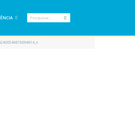
ÊNCIA
42400546876094614_n