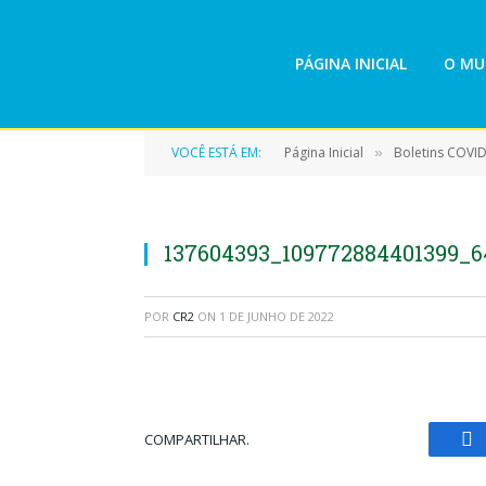
PÁGINA INICIAL
O MU
VOCÊ ESTÁ EM:
Página Inicial
Boletins COVI
»
137604393_109772884401399_
POR
CR2
ON
1 DE JUNHO DE 2022
COMPARTILHAR.
Fa