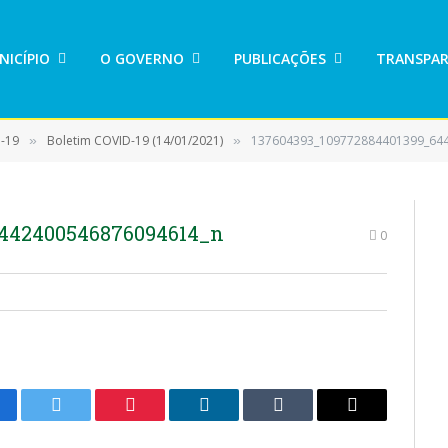
NICÍPIO
O GOVERNO
PUBLICAÇÕES
TRANSPAR
D-19
Boletim COVID-19 (14/01/2021)
137604393_109772884401399_64
»
»
6442400546876094614_n
0
cebook
Twitter
Pinterest
LinkedIn
Tumblr
E-