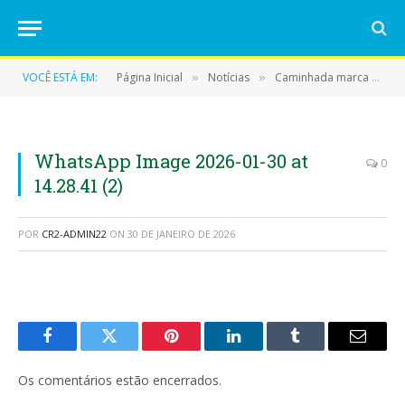
VOCÊ ESTÁ EM:
Página Inicial
Notícias
Caminhada marca encerramento da campanha em Eldorado do Carajás
»
»
WhatsApp Image 2026-01-30 at
0
14.28.41 (2)
POR
CR2-ADMIN22
ON
30 DE JANEIRO DE 2026
Facebook
Twitter
Pinterest
LinkedIn
Tumblr
E-
mail
Os comentários estão encerrados.