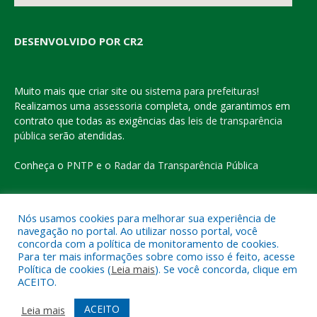
DESENVOLVIDO POR CR2
Muito mais que
criar site
ou
sistema para prefeituras
!
Realizamos uma
assessoria
completa, onde garantimos em
contrato que todas as exigências das
leis de transparência
pública
serão atendidas.
Conheça o
PNTP
e o
Radar da Transparência Pública
Nós usamos cookies para melhorar sua experiência de
navegação no portal. Ao utilizar nosso portal, você
Todos os direitos reservados a Prefeitura Municipal de Eldorado
concorda com a política de monitoramento de cookies.
do Carajás
Para ter mais informações sobre como isso é feito, acesse
Política de cookies (
Leia mais
). Se você concorda, clique em
ACEITO.
Mapa do Site
Acessar Área Administrativa
Acessar o Webmail
ACEITO
Leia mais