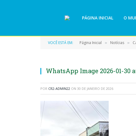
PÁGINA INICIAL
O MUN
VOCÊ ESTÁ EM:
Página Inicial
Notícias
C
»
»
WhatsApp Image 2026-01-30 at 
POR
CR2-ADMIN22
ON
30 DE JANEIRO DE 2026