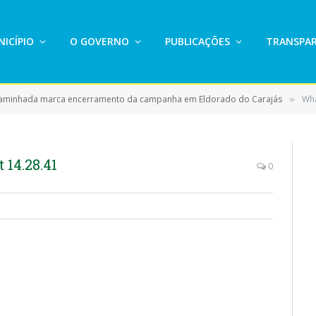
ICÍPIO
O GOVERNO
PUBLICAÇÕES
TRANSPAR
aminhada marca encerramento da campanha em Eldorado do Carajás
Wha
»
14.28.41
0