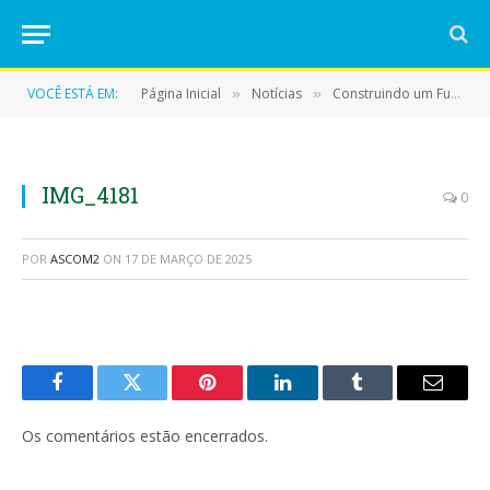
VOCÊ ESTÁ EM:
Página Inicial
Notícias
Construindo um Futuro Mais Justo e Inclusivo: Semana de Conscientização da Síndrome de Down em Eldorado do Carajás.
»
»
IMG_4181
0
POR
ASCOM2
ON
17 DE MARÇO DE 2025
Facebook
Twitter
Pinterest
LinkedIn
Tumblr
E-
mail
Os comentários estão encerrados.