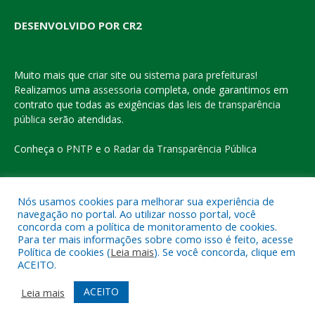
DESENVOLVIDO POR CR2
Muito mais que
criar site
ou
sistema para prefeituras
!
Realizamos uma
assessoria
completa, onde garantimos em
contrato que todas as exigências das
leis de transparência
pública
serão atendidas.
Conheça o
PNTP
e o
Radar da Transparência Pública
Nós usamos cookies para melhorar sua experiência de
navegação no portal. Ao utilizar nosso portal, você
Todos os direitos reservados a Prefeitura Municipal de Eldorado
concorda com a política de monitoramento de cookies.
do Carajás
Para ter mais informações sobre como isso é feito, acesse
Política de cookies (
Leia mais
). Se você concorda, clique em
ACEITO.
Mapa do Site
Acessar Área Administrativa
Acessar o Webmail
ACEITO
Leia mais