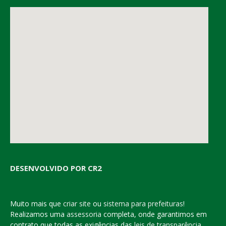
DESENVOLVIDO POR CR2
Muito mais que
criar site
ou
sistema para prefeituras
!
Realizamos uma
assessoria
completa, onde garantimos em
contrato que todas as exigências das
leis de transparência