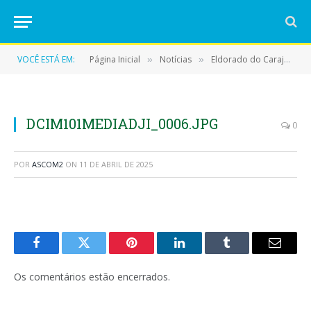
VOCÊ ESTÁ EM:
Página Inicial
Notícias
Eldorado do Carajás tem situação de emergência reconhecida pelo Governo Federal após fortes chuvas
»
»
DCIM101MEDIADJI_0006.JPG
0
POR
ASCOM2
ON
11 DE ABRIL DE 2025
Facebook
Twitter
Pinterest
LinkedIn
Tumblr
E-
mail
Os comentários estão encerrados.