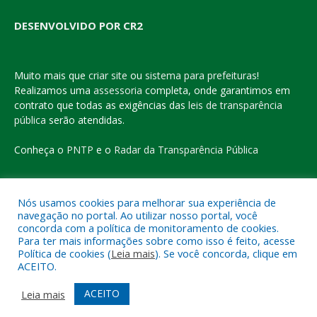
DESENVOLVIDO POR CR2
Muito mais que
criar site
ou
sistema para prefeituras
!
Realizamos uma
assessoria
completa, onde garantimos em
contrato que todas as exigências das
leis de transparência
pública
serão atendidas.
Conheça o
PNTP
e o
Radar da Transparência Pública
Nós usamos cookies para melhorar sua experiência de
navegação no portal. Ao utilizar nosso portal, você
Todos os direitos reservados a Prefeitura Municipal de Eldorado
concorda com a política de monitoramento de cookies.
do Carajás
Para ter mais informações sobre como isso é feito, acesse
Política de cookies (
Leia mais
). Se você concorda, clique em
ACEITO.
Mapa do Site
Acessar Área Administrativa
Acessar o Webmail
ACEITO
Leia mais