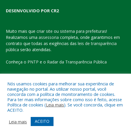
DESENVOLVIDO POR CR2
Muito mais que
criar site
ou
sistema para prefeituras
!
Realizamos uma
assessoria
completa, onde garantimos em
contrato que todas as exigências das
leis de transparência
pública
serão atendidas.
Conheça o
PNTP
e o
Radar da Transparência Pública
Nós usamos cookies para melhorar sua experiência de
navegação no portal. Ao utilizar nosso portal, você
Todos os direitos reservados a Prefeitura Municipal de Eldorado
concorda com a política de monitoramento de cookies.
do Carajás
Para ter mais informações sobre como isso é feito, acesse
Política de cookies (
Leia mais
). Se você concorda, clique em
ACEITO.
Mapa do Site
Acessar Área Administrativa
Acessar o Webmail
ACEITO
Leia mais