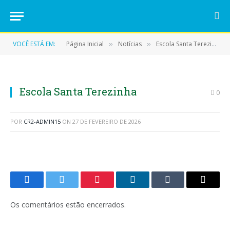
VOCÊ ESTÁ EM:
Página Inicial
Notícias
Escola Santa Terezinha no PA Santa Maria passa por reforma e ampliação em Eldorado do Carajás
»
»
Escola Santa Terezinha
0
POR
CR2-ADMIN15
ON
27 DE FEVEREIRO DE 2026
Facebook
Twitter
Pinterest
LinkedIn
Tumblr
E-
mail
Os comentários estão encerrados.