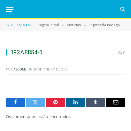
VOCÊ ESTÁ EM:
Página Inicial
Notícias
1ª Jornada Pedagógica de Eldorado do Carajás: “Ressignificação do Ensino-Aprendizagem em Rede
»
»
192A8854-1
0
POR
ASCOM2
ON
29 DE JANEIRO DE 2025
Facebook
Twitter
Pinterest
LinkedIn
Tumblr
E-
mail
Os comentários estão encerrados.