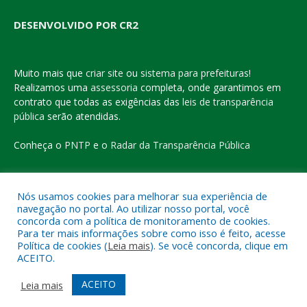
DESENVOLVIDO POR CR2
Muito mais que
criar site
ou
sistema para prefeituras
!
Realizamos uma
assessoria
completa, onde garantimos em
contrato que todas as exigências das
leis de transparência
pública
serão atendidas.
Conheça o
PNTP
e o
Radar da Transparência Pública
Nós usamos cookies para melhorar sua experiência de
navegação no portal. Ao utilizar nosso portal, você
Todos os direitos reservados a Prefeitura Municipal de Eldorado
concorda com a política de monitoramento de cookies.
do Carajás
Para ter mais informações sobre como isso é feito, acesse
Política de cookies (
Leia mais
). Se você concorda, clique em
ACEITO.
Mapa do Site
Acessar Área Administrativa
Acessar o Webmail
ACEITO
Leia mais