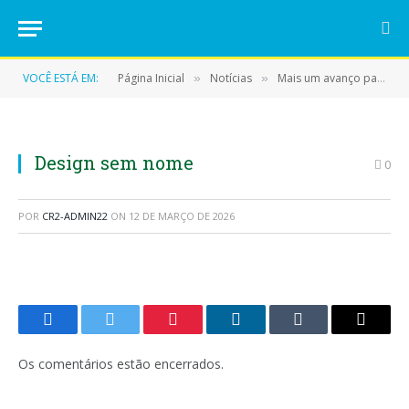
VOCÊ ESTÁ EM:
Página Inicial
Notícias
Mais um avanço para a educação de Eldorado do Carajás
»
»
Design sem nome
0
POR
CR2-ADMIN22
ON
12 DE MARÇO DE 2026
Facebook
Twitter
Pinterest
LinkedIn
Tumblr
E-
mail
Os comentários estão encerrados.