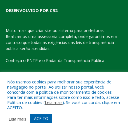
DESENVOLVIDO POR CR2
Muito mais que
criar site
ou
sistema para prefeituras
!
Realizamos uma
assessoria
completa, onde garantimos em
contrato que todas as exigências das
leis de transparência
pública
serão atendidas.
Conheça o
PNTP
e o
Radar da Transparência Pública
Nós usamos cookies para melhorar sua experiência de
navegação no portal. Ao utilizar nosso portal, você
Todos os direitos reservados a Prefeitura Municipal de Eldorado
concorda com a política de monitoramento de cookies.
do Carajás
Para ter mais informações sobre como isso é feito, acesse
Política de cookies (
Leia mais
). Se você concorda, clique em
ACEITO.
Mapa do Site
Acessar Área Administrativa
Acessar o Webmail
ACEITO
Leia mais