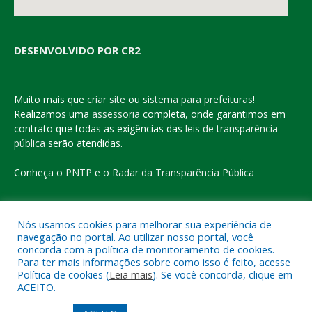
DESENVOLVIDO POR CR2
Muito mais que
criar site
ou
sistema para prefeituras
!
Realizamos uma
assessoria
completa, onde garantimos em
contrato que todas as exigências das
leis de transparência
pública
serão atendidas.
Conheça o
PNTP
e o
Radar da Transparência Pública
Nós usamos cookies para melhorar sua experiência de
navegação no portal. Ao utilizar nosso portal, você
Todos os direitos reservados a Prefeitura Municipal de Eldorado
concorda com a política de monitoramento de cookies.
do Carajás
Para ter mais informações sobre como isso é feito, acesse
Política de cookies (
Leia mais
). Se você concorda, clique em
ACEITO.
Mapa do Site
Acessar Área Administrativa
Acessar o Webmail