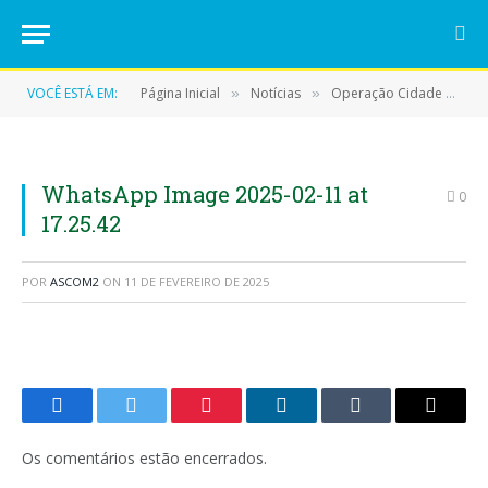
VOCÊ ESTÁ EM:
Página Inicial
Notícias
Operação Cidade Limpa: Prefeitura de Eldorado do Carajás Investe em Qualidade de Vida
»
»
WhatsApp Image 2025-02-11 at
0
17.25.42
POR
ASCOM2
ON
11 DE FEVEREIRO DE 2025
Facebook
Twitter
Pinterest
LinkedIn
Tumblr
E-
mail
Os comentários estão encerrados.