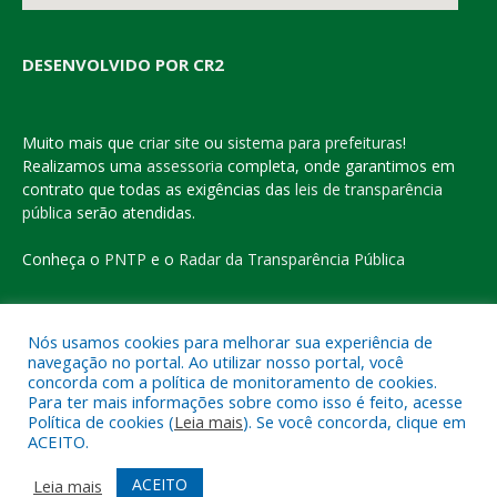
DESENVOLVIDO POR CR2
Muito mais que
criar site
ou
sistema para prefeituras
!
Realizamos uma
assessoria
completa, onde garantimos em
contrato que todas as exigências das
leis de transparência
pública
serão atendidas.
Conheça o
PNTP
e o
Radar da Transparência Pública
Nós usamos cookies para melhorar sua experiência de
navegação no portal. Ao utilizar nosso portal, você
Todos os direitos reservados a Prefeitura Municipal de Eldorado
concorda com a política de monitoramento de cookies.
do Carajás
Para ter mais informações sobre como isso é feito, acesse
Política de cookies (
Leia mais
). Se você concorda, clique em
ACEITO.
Mapa do Site
Acessar Área Administrativa
Acessar o Webmail
ACEITO
Leia mais