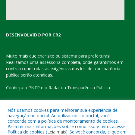
DESENVOLVIDO POR CR2
Muito mais que
criar site
ou
sistema para prefeituras
!
Realizamos uma
assessoria
completa, onde garantimos em
contrato que todas as exigências das
leis de transparência
pública
serão atendidas.
Conheça o
PNTP
e o
Radar da Transparência Pública
Nós usamos cookies para melhorar sua experiência de
navegação no portal. Ao utilizar nosso portal, você
Todos os direitos reservados a Prefeitura Municipal de Eldorado
concorda com a política de monitoramento de cookies.
do Carajás
Para ter mais informações sobre como isso é feito, acesse
Política de cookies (
Leia mais
). Se você concorda, clique em