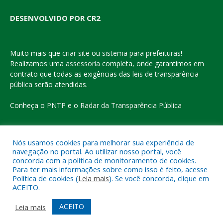
DESENVOLVIDO POR CR2
Muito mais que
criar site
ou
sistema para prefeituras
!
Realizamos uma
assessoria
completa, onde garantimos em
contrato que todas as exigências das
leis de transparência
pública
serão atendidas.
Conheça o
PNTP
e o
Radar da Transparência Pública
Nós usamos cookies para melhorar sua experiência de
navegação no portal. Ao utilizar nosso portal, você
Todos os direitos reservados a Prefeitura Municipal de Eldorado
concorda com a política de monitoramento de cookies.
do Carajás
Para ter mais informações sobre como isso é feito, acesse
Política de cookies (
Leia mais
). Se você concorda, clique em
ACEITO.
Mapa do Site
Acessar Área Administrativa
Acessar o Webmail
ACEITO
Leia mais