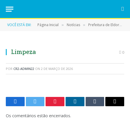
VOCÊ ESTÁ EM:
Página Inicial
Notícias
Prefeitura de Eldorado do Carajás reforça ações de limpeza urbana em todo o município
»
»
Limpeza
0
POR
CR2-ADMIN22
ON
2 DE MARÇO DE 2026
Facebook
Twitter
Pinterest
LinkedIn
Tumblr
E-
mail
Os comentários estão encerrados.