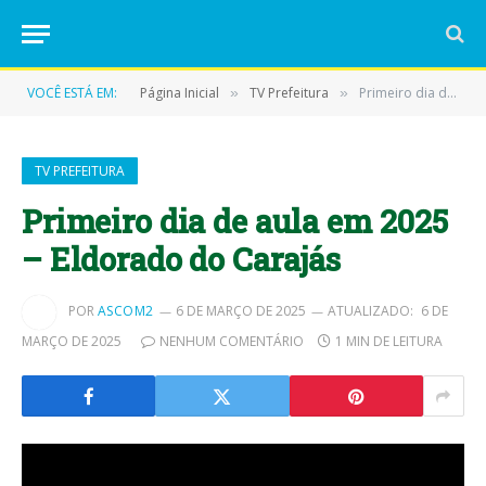
VOCÊ ESTÁ EM:
Página Inicial
TV Prefeitura
Primeiro dia de aula em 2025 – Eldorado do Carajás
»
»
TV PREFEITURA
Primeiro dia de aula em 2025
– Eldorado do Carajás
POR
ASCOM2
6 DE MARÇO DE 2025
ATUALIZADO:
6 DE
MARÇO DE 2025
NENHUM COMENTÁRIO
1 MIN DE LEITURA