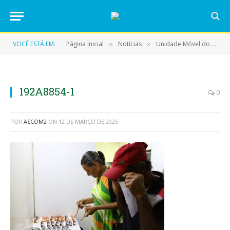
VOCÊ ESTÁ EM:
Página Inicial
Notícias
Unidade Móvel do CISAT leva atendimento oftalmológico à população de Eldorado do Carajás!
»
»
192A8854-1
0
POR
ASCOM2
ON
12 DE MARÇO DE 2025