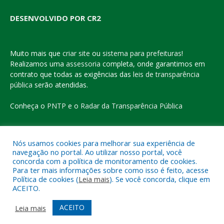
DESENVOLVIDO POR CR2
Muito mais que
criar site
ou
sistema para prefeituras
!
Realizamos uma
assessoria
completa, onde garantimos em
contrato que todas as exigências das
leis de transparência
pública
serão atendidas.
Conheça o
PNTP
e o
Radar da Transparência Pública
Nós usamos cookies para melhorar sua experiência de
navegação no portal. Ao utilizar nosso portal, você
Todos os direitos reservados a Prefeitura Municipal de Eldorado
concorda com a política de monitoramento de cookies.
do Carajás
Para ter mais informações sobre como isso é feito, acesse
Política de cookies (
Leia mais
). Se você concorda, clique em
ACEITO.
Mapa do Site
Acessar Área Administrativa
Acessar o Webmail
ACEITO
Leia mais