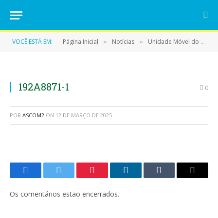
VOCÊ ESTÁ EM:
Página Inicial
Notícias
Unidade Móvel do CISAT leva atendimento oftalmológico à população de Eldorado do Carajás!
»
»
192A8871-1
0
POR
ASCOM2
ON
12 DE MARÇO DE 2025
Facebook
Twitter
Pinterest
LinkedIn
Tumblr
E-
mail
Os comentários estão encerrados.