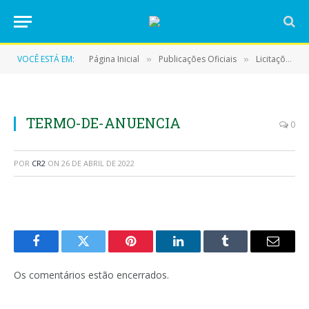
VOCÊ ESTÁ EM:
Página Inicial
Publicações Oficiais
Licitações
»
»
»
TERMO-DE-ANUENCIA
0
POR
CR2
ON
26 DE ABRIL DE 2022
Facebook
Twitter
Pinterest
LinkedIn
Tumblr
E-
mail
Os comentários estão encerrados.