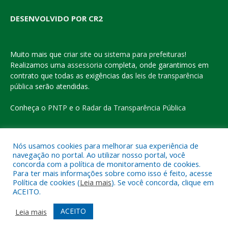
DESENVOLVIDO POR CR2
Muito mais que
criar site
ou
sistema para prefeituras
!
Realizamos uma
assessoria
completa, onde garantimos em
contrato que todas as exigências das
leis de transparência
pública
serão atendidas.
Conheça o
PNTP
e o
Radar da Transparência Pública
Nós usamos cookies para melhorar sua experiência de
navegação no portal. Ao utilizar nosso portal, você
Todos os direitos reservados a Prefeitura Municipal de Eldorado
concorda com a política de monitoramento de cookies.
do Carajás
Para ter mais informações sobre como isso é feito, acesse
Política de cookies (
Leia mais
). Se você concorda, clique em
ACEITO.
Mapa do Site
Acessar Área Administrativa
Acessar o Webmail
ACEITO
Leia mais