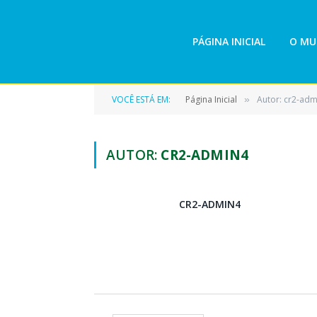
PÁGINA INICIAL
O MU
VOCÊ ESTÁ EM:
Página Inicial
Autor: cr2-adm
»
AUTOR:
CR2-ADMIN4
CR2-ADMIN4