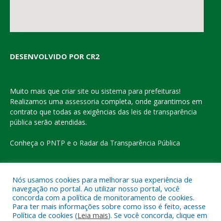
DESENVOLVIDO POR CR2
Muito mais que
criar site
ou
sistema para prefeituras
!
Realizamos uma
assessoria
completa, onde garantimos em
contrato que todas as exigências das
leis de transparência
pública
serão atendidas.
Conheça o
PNTP
e o
Radar da Transparência Pública
Nós usamos cookies para melhorar sua experiência de
navegação no portal. Ao utilizar nosso portal, você
Todos os direitos reservados a Prefeitura Municipal de Eldorado
concorda com a política de monitoramento de cookies.
do Carajás
Para ter mais informações sobre como isso é feito, acesse
Política de cookies (
Leia mais
). Se você concorda, clique em