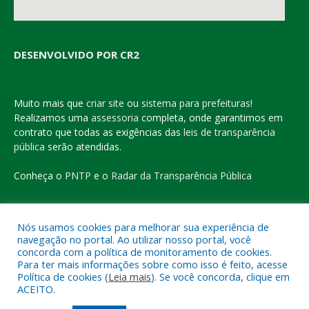
DESENVOLVIDO POR CR2
Muito mais que
criar site
ou
sistema para prefeituras
!
Realizamos uma
assessoria
completa, onde garantimos em
contrato que todas as exigências das
leis de transparência
pública
serão atendidas.
Conheça o
PNTP
e o
Radar da Transparência Pública
Nós usamos cookies para melhorar sua experiência de
navegação no portal. Ao utilizar nosso portal, você
Todos os direitos reservados a Prefeitura Municipal de Eldorado
concorda com a política de monitoramento de cookies.
do Carajás
Para ter mais informações sobre como isso é feito, acesse
Política de cookies (
Leia mais
). Se você concorda, clique em
ACEITO.
Mapa do Site
Acessar Área Administrativa
Acessar o Webmail