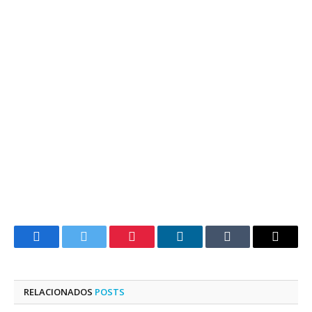
Facebook
Twitter
Pinterest
LinkedIn
Tumblr
E-
mail
RELACIONADOS
POSTS