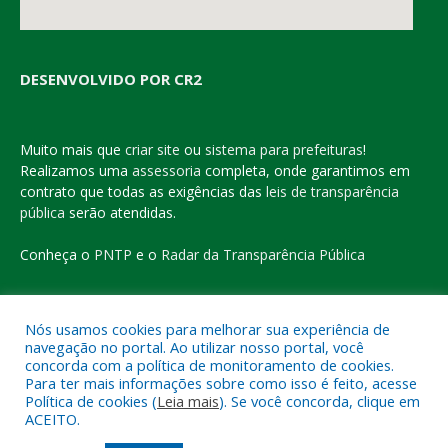
DESENVOLVIDO POR CR2
Muito mais que
criar site
ou
sistema para prefeituras
!
Realizamos uma
assessoria
completa, onde garantimos em
contrato que todas as exigências das
leis de transparência
pública
serão atendidas.
Conheça o
PNTP
e o
Radar da Transparência Pública
Nós usamos cookies para melhorar sua experiência de
navegação no portal. Ao utilizar nosso portal, você
Todos os direitos reservados a Prefeitura Municipal de Eldorado
concorda com a política de monitoramento de cookies.
do Carajás
Para ter mais informações sobre como isso é feito, acesse
Política de cookies (
Leia mais
). Se você concorda, clique em
ACEITO.
Mapa do Site
Acessar Área Administrativa
Acessar o Webmail