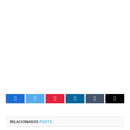
Facebook
Twitter
Pinterest
LinkedIn
Tumblr
E-
mail
RELACIONADOS
POSTS