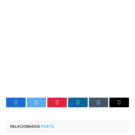
Facebook
Twitter
Pinterest
LinkedIn
Tumblr
E-
mail
RELACIONADOS
POSTS