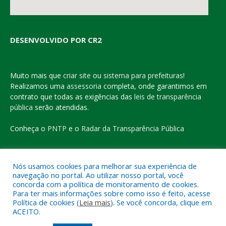
DESENVOLVIDO POR CR2
Muito mais que
criar site
ou
sistema para prefeituras
!
Realizamos uma
assessoria
completa, onde garantimos em
contrato que todas as exigências das
leis de transparência
pública
serão atendidas.
Conheça o
PNTP
e o
Radar da Transparência Pública
Nós usamos cookies para melhorar sua experiência de
navegação no portal. Ao utilizar nosso portal, você
Todos os direitos reservados a Prefeitura Municipal de Eldorado
concorda com a política de monitoramento de cookies.
do Carajás
Para ter mais informações sobre como isso é feito, acesse
Política de cookies (
Leia mais
). Se você concorda, clique em
ACEITO.
Mapa do Site
Acessar Área Administrativa
Acessar o Webmail