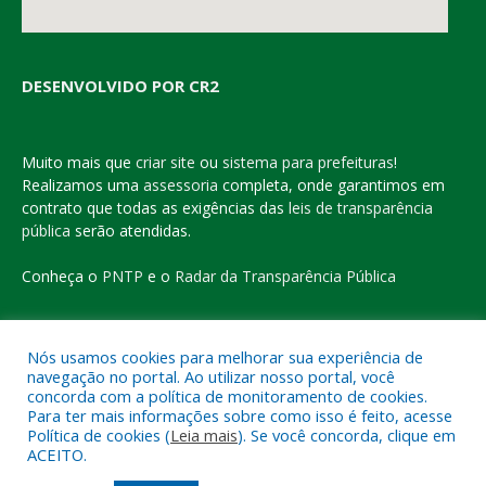
DESENVOLVIDO POR CR2
Muito mais que
criar site
ou
sistema para prefeituras
!
Realizamos uma
assessoria
completa, onde garantimos em
contrato que todas as exigências das
leis de transparência
pública
serão atendidas.
Conheça o
PNTP
e o
Radar da Transparência Pública
Nós usamos cookies para melhorar sua experiência de
navegação no portal. Ao utilizar nosso portal, você
Todos os direitos reservados a Prefeitura Municipal de Eldorado
concorda com a política de monitoramento de cookies.
do Carajás
Para ter mais informações sobre como isso é feito, acesse
Política de cookies (
Leia mais
). Se você concorda, clique em
ACEITO.
Mapa do Site
Acessar Área Administrativa
Acessar o Webmail