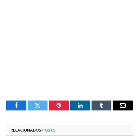
Facebook
Twitter
Pinterest
LinkedIn
Tumblr
E-
mail
RELACIONADOS
POSTS