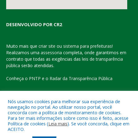
DESENVOLVIDO POR CR2
Muito mais que
criar site
ou
sistema para prefeituras
!
Realizamos uma
assessoria
completa, onde garantimos em
contrato que todas as exigências das
leis de transparência
pública
serão atendidas.
Conheça o
PNTP
e o
Radar da Transparência Pública
Nós usamos cookies para melhorar sua experiência de
navegação no portal. Ao utilizar nosso portal, você
Todos os direitos reservados a Prefeitura Municipal de Eldorado
concorda com a política de monitoramento de cookies.
do Carajás
Para ter mais informações sobre como isso é feito, acesse
Política de cookies (
Leia mais
). Se você concorda, clique em
ACEITO.
Mapa do Site
Acessar Área Administrativa
Acessar o Webmail