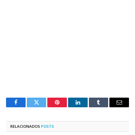
Facebook
Twitter
Pinterest
LinkedIn
Tumblr
E-
mail
RELACIONADOS
POSTS