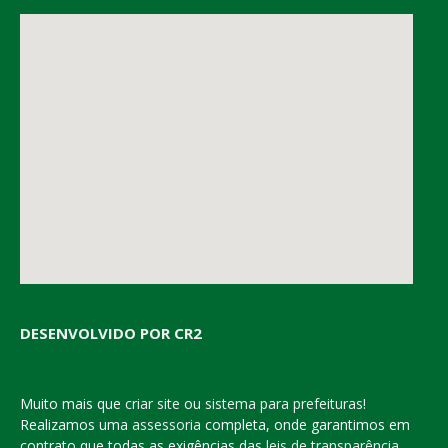
DESENVOLVIDO POR CR2
Muito mais que
criar site
ou
sistema para prefeituras
!
Realizamos uma
assessoria
completa, onde garantimos em
contrato que todas as exigências das
leis de transparência