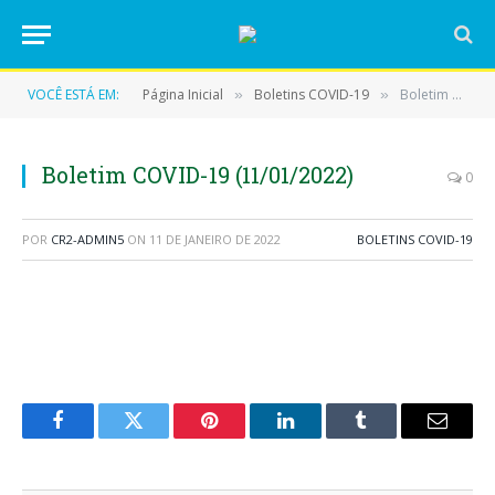
VOCÊ ESTÁ EM:
Página Inicial
Boletins COVID-19
Boletim COVID-19 (11/01/2022)
»
»
Boletim COVID-19 (11/01/2022)
0
POR
CR2-ADMIN5
ON
11 DE JANEIRO DE 2022
BOLETINS COVID-19
Facebook
Twitter
Pinterest
LinkedIn
Tumblr
E-
mail