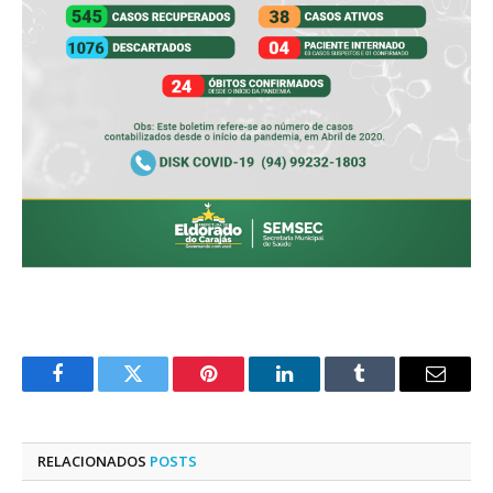
Facebook
Twitter
Pinterest
LinkedIn
Tumblr
E-
mail
RELACIONADOS
POSTS