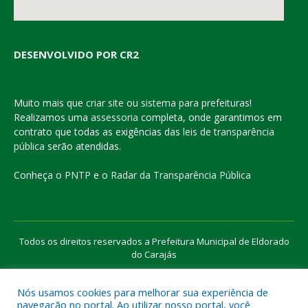
DESENVOLVIDO POR CR2
Muito mais que
criar site
ou
sistema para prefeituras
!
Realizamos uma
assessoria
completa, onde garantimos em
contrato que todas as exigências das
leis de transparência
pública
serão atendidas.
Conheça o
PNTP
e o
Radar da Transparência Pública
Todos os direitos reservados a Prefeitura Municipal de Eldorado
do Carajás
Nós usamos cookies para melhorar sua experiência de
Mapa do Site
Acessar Área Administrativa
navegação no portal. Ao utilizar nosso portal, você
Acessar o Webmail