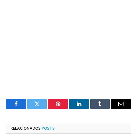
Facebook
Twitter
Pinterest
LinkedIn
Tumblr
E-
mail
RELACIONADOS
POSTS