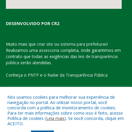
DESENVOLVIDO POR CR2
Muito mais que
criar site
ou
sistema para prefeituras
!
Realizamos uma
assessoria
completa, onde garantimos em
contrato que todas as exigências das
leis de transparência
pública
serão atendidas.
Conheça o
PNTP
e o
Radar da Transparência Pública
Nós usamos cookies para melhorar sua experiência de
navegação no portal. Ao utilizar nosso portal, você
Todos os direitos reservados a Prefeitura Municipal de Eldorado
concorda com a política de monitoramento de cookies.
do Carajás
Para ter mais informações sobre como isso é feito, acesse
Política de cookies (
Leia mais
). Se você concorda, clique em
ACEITO.
Mapa do Site
Acessar Área Administrativa
Acessar o Webmail