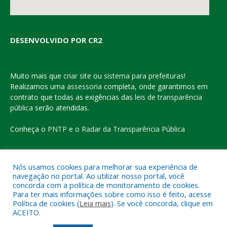
DESENVOLVIDO POR CR2
Muito mais que
criar site
ou
sistema para prefeituras
!
Realizamos uma
assessoria
completa, onde garantimos em
contrato que todas as exigências das
leis de transparência
pública
serão atendidas.
Conheça o
PNTP
e o
Radar da Transparência Pública
Nós usamos cookies para melhorar sua experiência de
navegação no portal. Ao utilizar nosso portal, você
Todos os direitos reservados a Prefeitura Municipal de Eldorado
concorda com a política de monitoramento de cookies.
do Carajás
Para ter mais informações sobre como isso é feito, acesse
Política de cookies (
Leia mais
). Se você concorda, clique em
ACEITO.
Mapa do Site
Acessar Área Administrativa
Acessar o Webmail