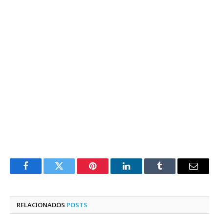
Facebook
Twitter
Pinterest
LinkedIn
Tumblr
E-
mail
RELACIONADOS
POSTS