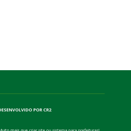
DESENVOLVIDO POR CR2
Muito mais que
criar site
ou
sistema para prefeituras
!