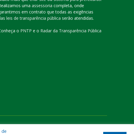
Realizamos uma
assessoria
completa, onde
garantimos em contrato que todas as exigências
das
leis de transparência pública
serão atendidas.
Conheça o
PNTP
e o
Radar da Transparência Pública
te
Acessar Área Administrativa
Acessar o Webmail
a de