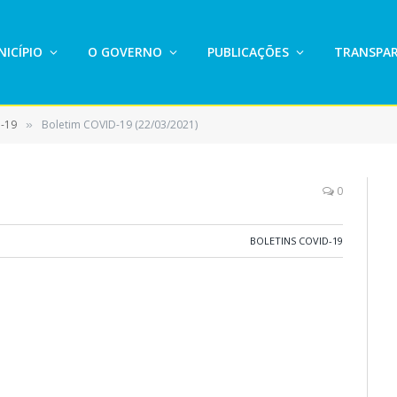
ICÍPIO
O GOVERNO
PUBLICAÇÕES
TRANSPAR
D-19
Boletim COVID-19 (22/03/2021)
»
0
BOLETINS COVID-19