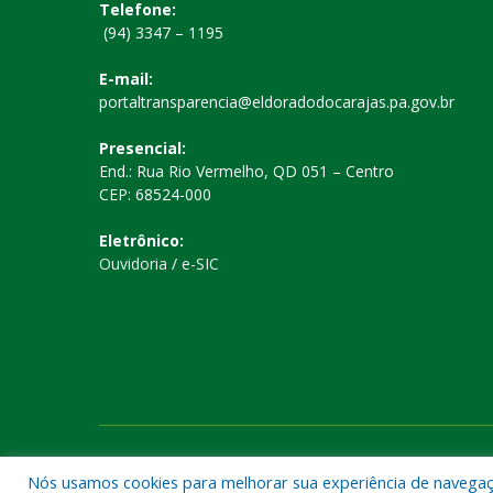
Telefone:
(94) 3347 – 1195
E-mail:
portaltransparencia@eldoradodocarajas.pa.gov.br
Presencial:
End.: Rua Rio Vermelho, QD 051 – Centro
CEP: 68524-000
Eletrônico:
Ouvidoria
/
e-SIC
Todos os direitos reservados a Prefeitura Municipal de El
Nós usamos cookies para melhorar sua experiência de navegação