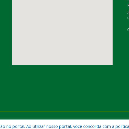
dorado do Carajás
Mapa do Si
 no portal. Ao utilizar nosso portal, você concorda com a polític