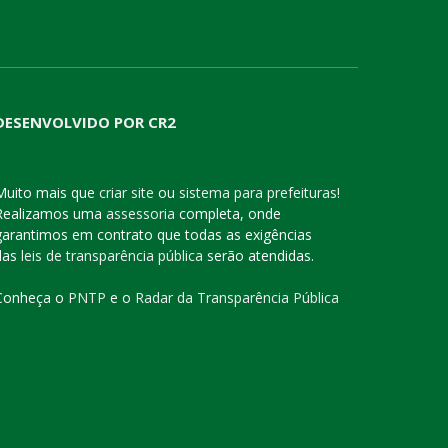
DESENVOLVIDO POR CR2
Muito mais que
criar site
ou
sistema para prefeituras
!
Realizamos uma
assessoria
completa, onde
garantimos em contrato que todas as exigências
das
leis de transparência pública
serão atendidas.
Conheça o
PNTP
e o
Radar da Transparência Pública