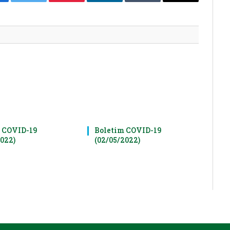
cebook
Twitter
Pinterest
LinkedIn
Tumblr
E-
mail
 COVID-19
Boletim COVID-19
2022)
(02/05/2022)