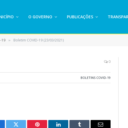
ICÍPIO
O GOVERNO
PUBLICAÇÕES
TRANSPAR
D-19
Boletim COVID-19 (23/03/2021)
»
0
BOLETINS COVID-19