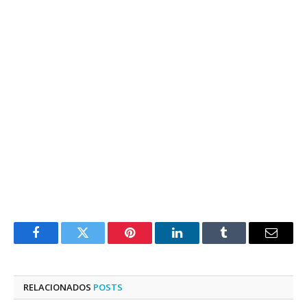
Facebook
Twitter
Pinterest
LinkedIn
Tumblr
E-
mail
RELACIONADOS
POSTS