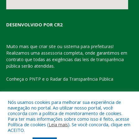
DESENVOLVIDO POR CR2
Muito mais que
criar site
ou
sistema para prefeituras
!
Realizamos uma
assessoria
completa, onde garantimos em
contrato que todas as exigências das
leis de transparência
pública
serão atendidas.
Conheça o
PNTP
e o
Radar da Transparência Pública
Nós usamos cookies para melhorar sua experiência de
navegação no portal. Ao utilizar nosso portal, você
Todos os direitos reservados a Prefeitura Municipal de Eldorado
concorda com a política de monitoramento de cookies.
do Carajás
Para ter mais informações sobre como isso é feito, acesse
Política de cookies (
Leia mais
). Se você concorda, clique em
ACEITO.
Mapa do Site
Acessar Área Administrativa
Acessar o Webmail