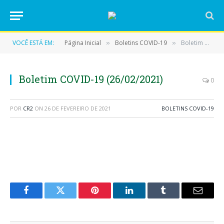
VOCÊ ESTÁ EM:
Página Inicial
Boletins COVID-19
Boletim COVID-19 (26/02/2021)
»
»
Boletim COVID-19 (26/02/2021)
0
POR
CR2
ON
26 DE FEVEREIRO DE 2021
BOLETINS COVID-19
Facebook
Twitter
Pinterest
LinkedIn
Tumblr
E-
mail