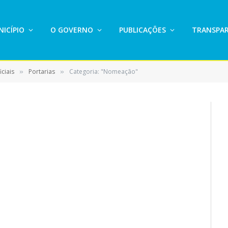
ICÍPIO
O GOVERNO
PUBLICAÇÕES
TRANSPAR
ciais
Portarias
Categoria: "Nomeação"
»
»