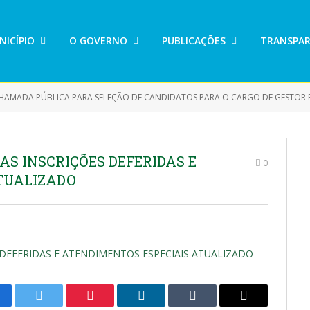
NICÍPIO
O GOVERNO
PUBLICAÇÕES
TRANSPAR
HAMADA PÚBLICA PARA SELEÇÃO DE CANDIDATOS PARA O CARGO DE GESTOR ESCOLAR DE ACO
S INSCRIÇÕES DEFERIDAS E
0
TUALIZADO
DEFERIDAS E ATENDIMENTOS ESPECIAIS ATUALIZADO
cebook
Twitter
Pinterest
LinkedIn
Tumblr
E-