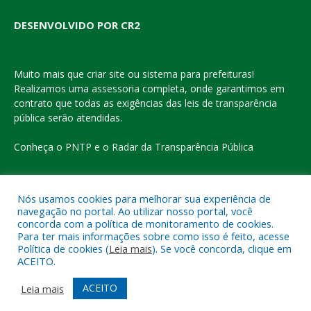
DESENVOLVIDO POR CR2
Muito mais que
criar site
ou
sistema para prefeituras
!
Realizamos uma
assessoria
completa, onde garantimos em
contrato que todas as exigências das
leis de transparência
pública
serão atendidas.
Conheça o
PNTP
e o
Radar da Transparência Pública
Nós usamos cookies para melhorar sua experiência de
navegação no portal. Ao utilizar nosso portal, você
Todos os direitos reservados a Prefeitura Municipal de Eldorado
concorda com a política de monitoramento de cookies.
do Carajás
Para ter mais informações sobre como isso é feito, acesse
Política de cookies (
Leia mais
). Se você concorda, clique em
ACEITO.
Mapa do Site
Acessar Área Administrativa
Acessar o Webmail
ACEITO
Leia mais