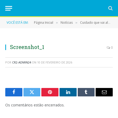
VOCÊ ESTÁ EM:
Página Inicial
Notícias
Cuidado que vai além do exame!
»
»
Screenshot_1
0
POR
CR2-ADMIN24
ON
10 DE FEVEREIRO DE 2026
Facebook
Twitter
Pinterest
LinkedIn
Tumblr
E-
mail
Os comentários estão encerrados.