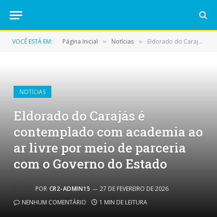
VOCÊ ESTÁ EM:
Página Inicial
Notícias
Eldorado do Carajás é contemplado com academia ao ar livre por meio de parceria com o Governo do Estado
»
»
NOTÍCIAS
Eldorado do Carajás é
contemplado com academia ao
ar livre por meio de parceria
com o Governo do Estado
POR
CR2-ADMIN15
27 DE FEVEREIRO DE 2026
NENHUM COMENTÁRIO
1 MIN DE LEITURA