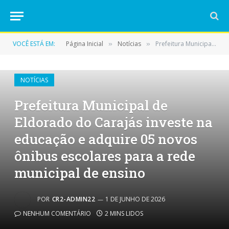
VOCÊ ESTÁ EM:
Página Inicial
Notícias
Prefeitura Municipal de Eldorado do Carajás investe na educação e adquire 05 novos ônibus escolares para a rede municipal de ensino
»
»
NOTÍCIAS
Prefeitura Municipal de
Eldorado do Carajás investe na
educação e adquire 05 novos
ônibus escolares para a rede
municipal de ensino
POR
CR2-ADMIN22
1 DE JUNHO DE 2026
NENHUM COMENTÁRIO
2 MINS LIDOS