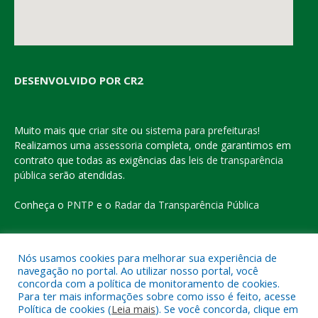
DESENVOLVIDO POR CR2
Muito mais que
criar site
ou
sistema para prefeituras
!
Realizamos uma
assessoria
completa, onde garantimos em
contrato que todas as exigências das
leis de transparência
pública
serão atendidas.
Conheça o
PNTP
e o
Radar da Transparência Pública
Nós usamos cookies para melhorar sua experiência de
navegação no portal. Ao utilizar nosso portal, você
Todos os direitos reservados a Prefeitura Municipal de Eldorado
concorda com a política de monitoramento de cookies.
do Carajás
Para ter mais informações sobre como isso é feito, acesse
Política de cookies (
Leia mais
). Se você concorda, clique em