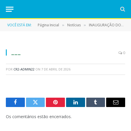
VOCÊ ESTÁ EM:
Página Inicial
Notícias
INAUGURAÇÃO DO GINÁSIO POLIESPORTIVO ESCOLAR MARCA NOVA FASE PARA A EDUCAÇÃO E O ESPORTE EM ELDORADO DO CARAJÁS
»
»
___
0
POR
CR2-ADMIN22
ON
7 DE ABRIL DE 2026
Facebook
Twitter
Pinterest
LinkedIn
Tumblr
E-
mail
Os comentários estão encerrados.