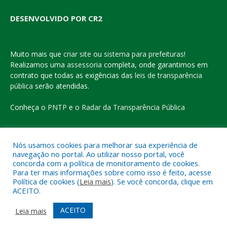
DESENVOLVIDO POR CR2
Muito mais que
criar site
ou
sistema para prefeituras
!
Realizamos uma
assessoria
completa, onde garantimos em
contrato que todas as exigências das
leis de transparência
pública
serão atendidas.
Conheça o
PNTP
e o
Radar da Transparência Pública
Nós usamos cookies para melhorar sua experiência de
navegação no portal. Ao utilizar nosso portal, você
Todos os direitos reservados a Prefeitura Municipal de Eldorado
concorda com a política de monitoramento de cookies.
do Carajás
Para ter mais informações sobre como isso é feito, acesse
Política de cookies (
Leia mais
). Se você concorda, clique em
ACEITO.
Mapa do Site
Acessar Área Administrativa
Acessar o Webmail
ACEITO
Leia mais