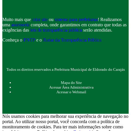
Muito mais que
criar site
ou
sistema para prefeituras
! Realizamos
uma
assessoria
completa, onde garantimos em contrato que todas as
exigências das
leis de transparência pública
serão atendidas.
Conheça o
PNTP
e o
Radar da Transparência Pública
Todos os direitos reservados a Prefeitura Municipal de Eldorado do Carajás
Mapa do Site
Acessar Área Administrativa
Acessar o Webmail
Nós usamos cookies para melhorar sua experiência de navegação no
portal. Ao utilizar nosso portal, você concorda com a política de
monitoramento de cookies. Para ter mais informações sobre como