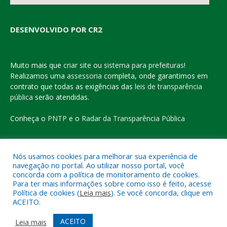
DESENVOLVIDO POR CR2
Muito mais que
criar site
ou
sistema para prefeituras
!
Realizamos uma
assessoria
completa, onde garantimos em
contrato que todas as exigências das
leis de transparência
pública
serão atendidas.
Conheça o
PNTP
e o
Radar da Transparência Pública
Nós usamos cookies para melhorar sua experiência de
navegação no portal. Ao utilizar nosso portal, você
Todos os direitos reservados a Prefeitura Municipal de Eldorado
concorda com a política de monitoramento de cookies.
do Carajás
Para ter mais informações sobre como isso é feito, acesse
Política de cookies (
Leia mais
). Se você concorda, clique em
ACEITO.
Mapa do Site
Acessar Área Administrativa
Acessar o Webmail
ACEITO
Leia mais