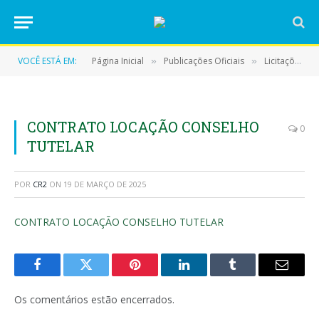
VOCÊ ESTÁ EM:
Página Inicial
Publicações Oficiais
Licitações
»
»
»
CONTRATO LOCAÇÃO CONSELHO
0
TUTELAR
POR
CR2
ON
19 DE MARÇO DE 2025
CONTRATO LOCAÇÃO CONSELHO TUTELAR
Facebook
Twitter
Pinterest
LinkedIn
Tumblr
E-
mail
Os comentários estão encerrados.