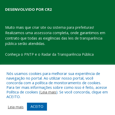
DESENVOLVIDO POR CR2
Muito mais que
criar site
ou
sistema para prefeituras
!
Realizamos uma
assessoria
completa, onde garantimos em
contrato que todas as exigências das
leis de transparência
pública
serão atendidas.
Conheça o
PNTP
e o
Radar da Transparência Pública
Nós usamos cookies para melhorar sua experiência de
navegação no portal. Ao utilizar nosso portal, você
Todos os direitos reservados a Prefeitura Municipal de Eldorado
concorda com a política de monitoramento de cookies.
do Carajás
Para ter mais informações sobre como isso é feito, acesse
Política de cookies (
Leia mais
). Se você concorda, clique em
ACEITO.
Mapa do Site
Acessar Área Administrativa
Acessar o Webmail
ACEITO
Leia mais