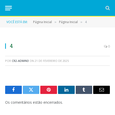
VOCÊ ESTÁ EM:
Página Inicial
Página Inicial
4
»
»
4
0
POR
CR2-ADMIN3
ON
21 DE FEVEREIRO DE 2025
Facebook
Twitter
Pinterest
LinkedIn
Tumblr
E-
mail
Os comentários estão encerrados.